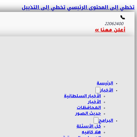
تخطي إلى المحتوى الرئيسي
تخطي إلى التذييل
📞
22062400
أعلن معنا »
الرئيسة
الأخبار
الأخبار السلطانية
الأخبار
المحافظات
حديث الصور
البرامج
كل الأسئلة
هلا كافيه