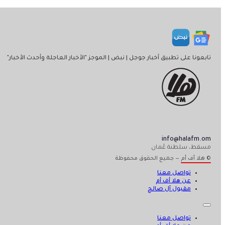
تابعونا على تطبيق أخبار جوجل | نبض | الموجز "الأخبار العاجلة وأحدث الأخبار"
info@halafm.om
مسقط، سلطنة عُمان
© هلا أف أم — جميع الحقوق محفوظة
تواصل معنا
عن هلا أف أم
مقبول آل صالح
تواصل معنا