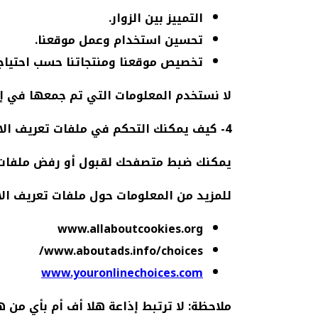
التمييز بين الزوار.
تحسين استخدام وعمل موقعنا.
تخصيص موقعنا ومنتجاتنا حسب احتياج
لا نستخدم المعلومات التي تم جمعها في إ
4- كيف يمكنك التحكم في ملفات تعريف الارتباط وإشارات الويب؟
يمكنك ضبط متصفحك لقبول أو رفض ملفات تع
للمزيد من المعلومات حول ملفات تعريف الار
www.allaboutcookies.org
www.aboutads.info/choices/
www.youronlinechoices.com
ملاحظة:
لا ترتبط إذاعة هلا أف أم بأي من 