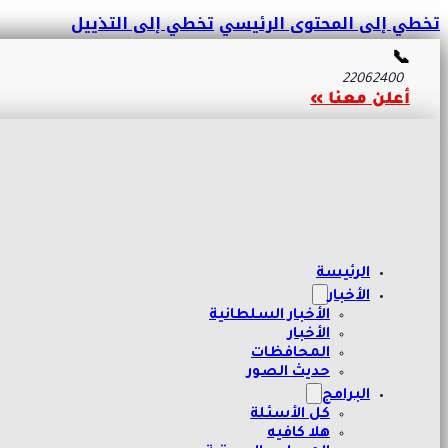
تخطي إلى المحتوى الرئيسي
تخطي إلى التذييل
📞
22062400
أعلن معنا »
الرئيسة
الأخبار
الأخبار السلطانية
الأخبار
المحافظات
حديث الصور
البرامج
كل الأسئلة
هلا كافيه