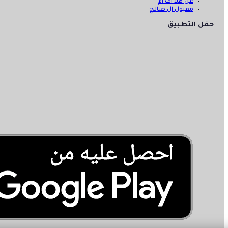
عن هلا أف أم
مقبول آل صالح
حمّل التطبيق