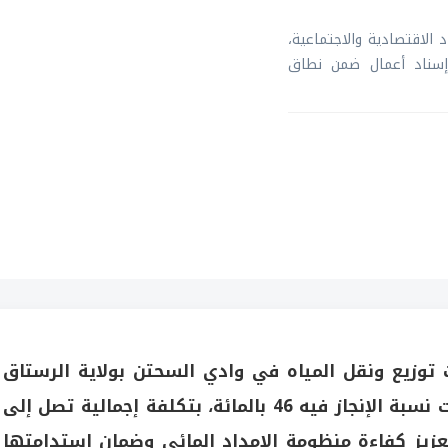
 الاقتصادية والاجتماعية،
سناد أعمال ضمن نطاق
توزيع ونقل المياه في وادي السحتن بولاية الرستاق
عبر تنفيذ المرحلة الأولى من المشروع، الذي بلغت نسبة الإنجاز فيه 46 بالمائة، بتكلفة إجمالية تصل إلى
لتعزيز كفاءة منظومة الإمداد المائي وضمان استدامتها