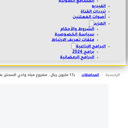
المسامع الصوتية
الفيديو
ترددات القناة
أصوات المعلنين
المزيد
الشروط والأحكام
سياسة الخصوصية
ملفات تعريف الارتباط
البرامج الإذاعية
برامج 2024
البرامج الرمضانية
الرئيسية
‹
المحافظات
‹
بـ17 مليون ريال.. مشروع مياه وادي السحتن بعُمان ينجز 46%