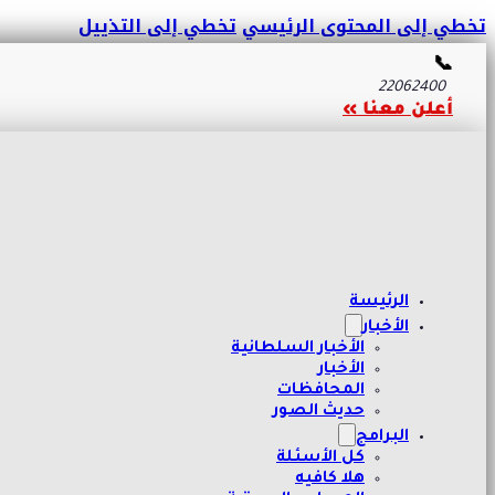
تخطي إلى المحتوى الرئيسي
تخطي إلى التذييل
📞
22062400
أعلن معنا »
الرئيسة
الأخبار
الأخبار السلطانية
الأخبار
المحافظات
حديث الصور
البرامج
كل الأسئلة
هلا كافيه