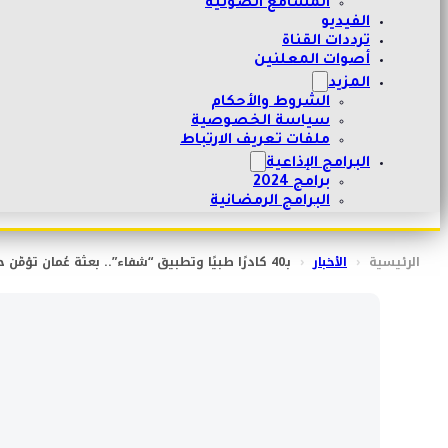
المسامع الصوتية
الفيديو
ترددات القناة
أصوات المعلنين
المزيد
الشروط والأحكام
سياسة الخصوصية
ملفات تعريف الارتباط
البرامج الإذاعية
برامج 2024
البرامج الرمضانية
الرئيسية
‹
الأخبار
‹
بـ40 كادرًا طبيًا وتطبيق “شفاء”.. بعثة عُمان تؤمّن حجاجها بمكة