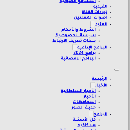
المسامع الصوتية
الفيديو
ترددات القناة
أصوات المعلنين
المزيد
الشروط والأحكام
سياسة الخصوصية
ملفات تعريف الارتباط
البرامج الإذاعية
برامج 2024
البرامج الرمضانية
الرئيسة
الأخبار
الأخبار السلطانية
الأخبار
المحافظات
حديث الصور
البرامج
كل الأسئلة
هلا كافيه