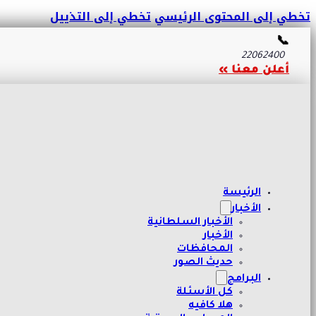
تخطي إلى المحتوى الرئيسي
تخطي إلى التذييل
📞
22062400
أعلن معنا »
الرئيسة
الأخبار
الأخبار السلطانية
الأخبار
المحافظات
حديث الصور
البرامج
كل الأسئلة
هلا كافيه