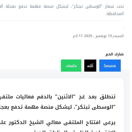
تحت شعار "الوسطى تبتكر"، ليشكل منصة مهمة تدفع بعجلة الابت
المحافظة.
·
السبت,15 نوفمبر , 2025 2:11م
شارك الخبر
فيسبوك
أكس
واتساب
تنطلق بعد غدٍ “الاثنين” بالدقم فعاليات ملت
“الوسطى تبتكر”، ليشكل منصة مهمة تدفع بعجلة ا
يرعى افتتاح الملتقى معالي الشيخ الدكتور ع