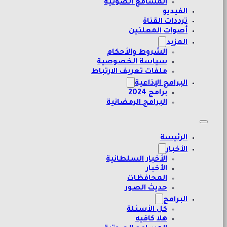
المسامع الصوتية
الفيديو
ترددات القناة
أصوات المعلنين
المزيد
الشروط والأحكام
سياسة الخصوصية
ملفات تعريف الارتباط
البرامج الإذاعية
برامج 2024
البرامج الرمضانية
الرئيسة
الأخبار
الأخبار السلطانية
الأخبار
المحافظات
حديث الصور
البرامج
كل الأسئلة
هلا كافيه