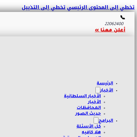
تخطي إلى المحتوى الرئيسي
تخطي إلى التذييل
📞
22062400
أعلن معنا »
الرئيسة
الأخبار
الأخبار السلطانية
الأخبار
المحافظات
حديث الصور
البرامج
كل الأسئلة
هلا كافيه