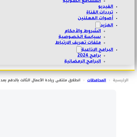
المسامع الصوتية
الفيديو
ترددات القناة
أصوات المعلنين
المزيد
الشروط والأحكام
سياسة الخصوصية
ملفات تعريف الارتباط
البرامج الإذاعية
برامج 2024
البرامج الرمضانية
الرئيسية
‹
المحافظات
‹
انطلاق ملتقى ريادة الأعمال الثالث بالدقم بعد 