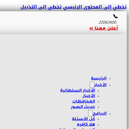
تخطي إلى المحتوى الرئيسي
تخطي إلى التذييل
📞
22062400
أعلن معنا »
الرئيسة
الأخبار
الأخبار السلطانية
الأخبار
المحافظات
حديث الصور
البرامج
كل الأسئلة
هلا كافيه