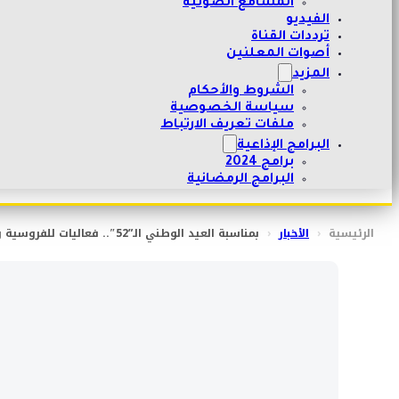
المسامع الصوتية
الفيديو
ترددات القناة
أصوات المعلنين
المزيد
الشروط والأحكام
سياسة الخصوصية
ملفات تعريف الارتباط
البرامج الإذاعية
برامج 2024
البرامج الرمضانية
الرئيسية
‹
الأخبار
‹
بمناسبة العيد الوطني الـ”52″.. فعاليات للفروسية وركضة العرضة بالمضيبي