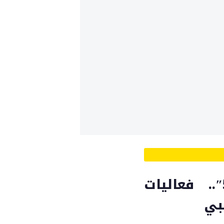
بمناسبة العيد الوطني الـ”52″.. فعاليات
بي