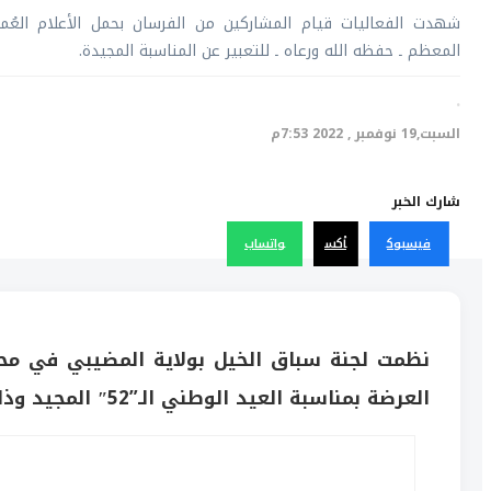
شهدت الفعاليات قيام المشاركين من الفرسان بحمل الأعلام العُمان
المعظم ـ حفظه الله ورعاه ـ للتعبير عن المناسبة المجيدة.
·
السبت,19 نوفمبر , 2022 7:53م
شارك الخبر
فيسبوك
أكس
واتساب
نظمت لجنة سباق الخيل بولاية المضيبي في مح
العرضة بمناسبة العيد الوطني الـ”52″ المجيد وذلك على مضمار المغيرات.