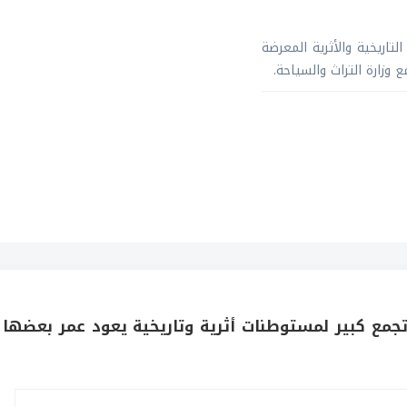
اريخية والأثرية المعرضة
وزارة التراث والسياحة.
جمع كبير لمستوطنات أثرية وتاريخية يعود عمر بعضها