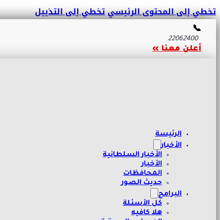
تخطي إلى المحتوى الرئيسي
تخطي إلى التذييل
📞
22062400
أعلن معنا »
الرئيسة
الأخبار
الأخبار السلطانية
الأخبار
المحافظات
حديث الصور
البرامج
كل الأسئلة
هلا كافيه