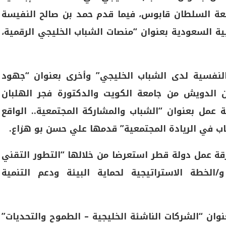
معة السلطان قابوس، فيما قدم حمد بن صالح النفيسة
ية السعودية بعنوان “منصات الشباب الخليجي الرقمية،
لنفسية لدى الشباب الخليجي” وأخرى بعنوان “جهود
الدويش من جامعة الكويت والدكتورة فجر الهلبان
عمل بعنوان “الشباب والمشاركة المجتمعية.. الواقع
باب في الريادة المجتمعية” قدمها علي حسن بو هزاع.
قة عمل دولة قطر استعرضا من خلالها “التطور التقني
ه في الاستدامة البيئية ورؤية 2030″ و/الخطة الاستراتيجية لحماية البيئة ودعم التنمية
نوان “الشركات الناشئة الخليجية – الطموح والتحديات”