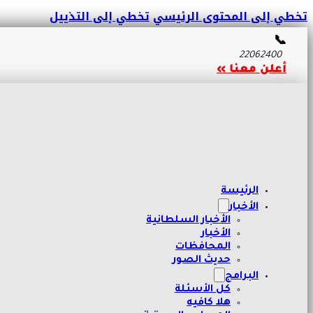
تخطي إلى المحتوى الرئيسي
تخطي إلى التذييل
📞
22062400
أعلن معنا »
الرئيسة
الأخبار
الأخبار السلطانية
الأخبار
المحافظات
حديث الصور
البرامج
كل الأسئلة
هلا كافيه