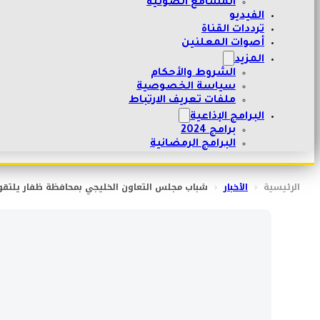
المسامع الصوتية
الفيديو
ترددات القناة
أصوات المعلنين
المزيد
الشروط والأحكام
سياسة الخصوصية
ملفات تعريف الارتباط
البرامج الإذاعية
برامج 2024
البرامج الرمضانية
الرئيسية
‹
الأخبار
‹
شباب مجلس التعاون الخليجي بمحافظة ظفار يلتق