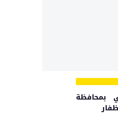
ي بمحافظة
ظفار