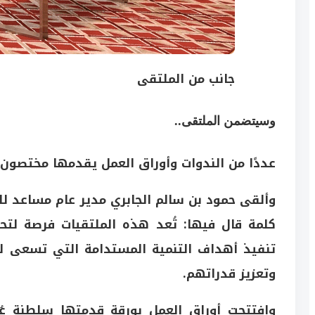
جانب من الملتقى
وسيتضمن الملتقى..
عددًا من الندوات وأوراق العمل يقدمها مختصون
وألقى حمود بن سالم الجابري مدير عام مساعد للم
كلمة قال فيها: تُعد هذه الملتقيات فرصة لتح
تنفيذ أهداف التنمية المستدامة التي تسعى ل
وتعزيز قدراتهم.
وافتتحت أوراق العمل بورقة قدمتها سلطنة عُم