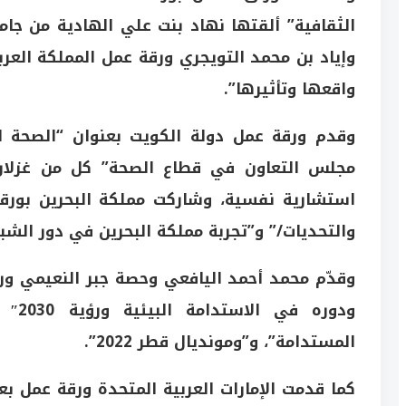
الثقافية” ألقتها نهاد بنت علي الهادية من جا
وإياد بن محمد التويجري ورقة عمل المملكة العرب
واقعها وتأثيرها”.
وقدم ورقة عمل دولة الكويت بعنوان “الصحة ا
مجلس التعاون في قطاع الصحة” كل من غزلان 
استشارية نفسية، وشاركت مملكة البحرين بورقة 
والتحديات/” و”تجربة مملكة البحرين في دور الش
وقدّم محمد أحمد اليافعي وحصة جبر النعيمي ور
ودور
المستدامة”، و”ومونديال قطر 2022”.
كما قدمت الإمارات العربية المتحدة ورقة عمل بع