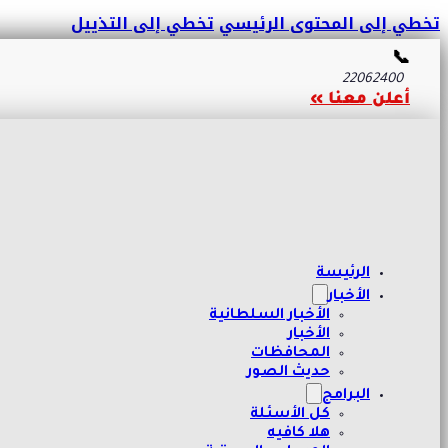
تخطي إلى المحتوى الرئيسي
تخطي إلى التذييل
📞
22062400
أعلن معنا »
الرئيسة
الأخبار
الأخبار السلطانية
الأخبار
المحافظات
حديث الصور
البرامج
كل الأسئلة
هلا كافيه