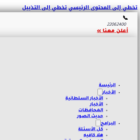
تخطي إلى المحتوى الرئيسي
تخطي إلى التذييل
📞
22062400
أعلن معنا »
الرئيسة
الأخبار
الأخبار السلطانية
الأخبار
المحافظات
حديث الصور
البرامج
كل الأسئلة
هلا كافيه