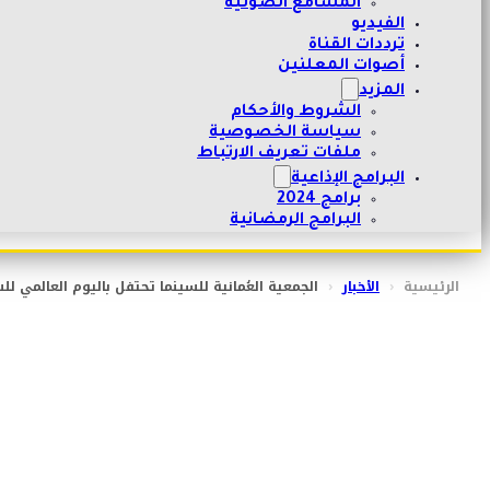
المسامع الصوتية
الفيديو
ترددات القناة
أصوات المعلنين
المزيد
الشروط والأحكام
سياسة الخصوصية
ملفات تعريف الارتباط
البرامج الإذاعية
برامج 2024
البرامج الرمضانية
الرئيسية
‹
الأخبار
‹
الجمعية العُمانية للسينما تحتفل باليوم العالمي لل