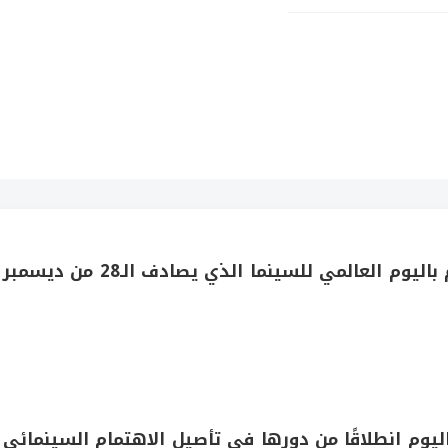
احتفلت الجمعية العُمانية للسينما والمسرح اليوم باليوم العالمي للسينما الذي يصادف الـ28 من ديسمبر
اليوم انطلاقًا من دورها في تأصيل الاهتمام السينمائي