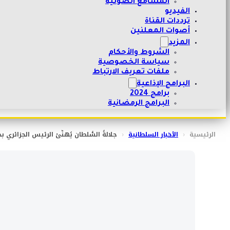
المسامع الصوتية
الفيديو
ترددات القناة
أصوات المعلنين
المزيد
الشروط والأحكام
سياسة الخصوصية
ملفات تعريف الارتباط
البرامج الإذاعية
برامج 2024
البرامج الرمضانية
الرئيسية
‹
الأخبار السلطانية
‹
جلالةُ السُّلطان يُهنّئ الرئيس الجزائري 