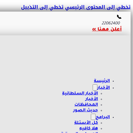
تخطي إلى المحتوى الرئيسي
تخطي إلى التذييل
📞
22062400
أعلن معنا »
الرئيسة
الأخبار
الأخبار السلطانية
الأخبار
المحافظات
حديث الصور
البرامج
كل الأسئلة
هلا كافيه