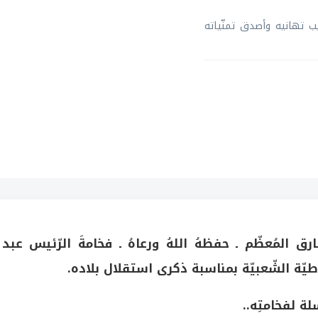
طيب تهانيه وأصدق تمنّياته
ق المُعظّم ـ حفظهُ اللهُ ورعاهُ ـ فخامةَ الرّئيس عبد
اطيّة الشّعبيّة بمناسبة ذكرى استقلال بلاده.
سلة لفخامتِه..