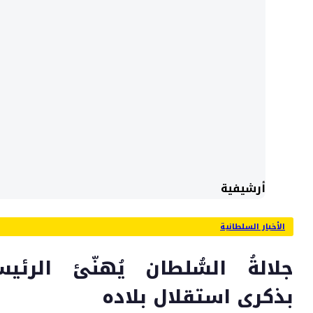
أرشيفية
الأخبار السلطانية
جلالةُ السُّلطان يُهنّئ الرئي
بذكرى استقلال بلاده