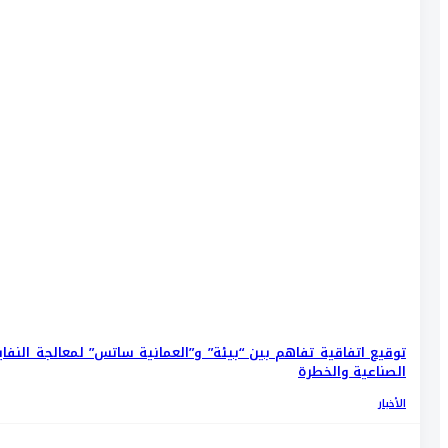
توقيع اتفاقية تفاهم بين “بيئة” و”العمانية ساتس” لمعالجة النفاي
الصناعية والخطرة
الأخبار