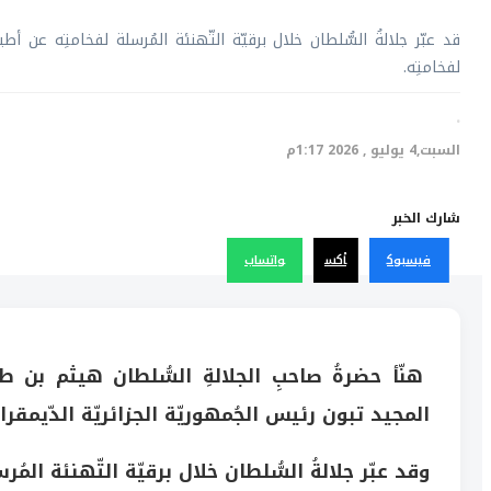
قد عبّر جلالةُ السُّلطان خلال برقيّة التّهنئة المُرسلة لفخامتِه عن أ
لفخامتِه.
·
السبت,4 يوليو , 2026 1:17م
شارك الخبر
فيسبوك
أكس
واتساب
هنّأ حضرةُ صاحبِ الجلالةِ السُّلطان هيثم بن طار
المجيد تبون رئيس الجُمهوريّة الجزائريّة الدّيمقر
وقد عبّر جلالةُ السُّلطان خلال برقيّة التّهنئة المُر