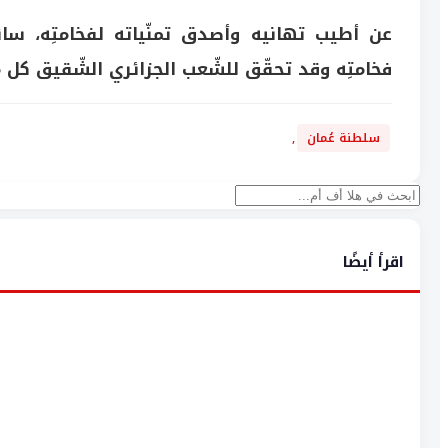
عن أطيب تهانيه وأصدق تمنّياته لفخامتِه، سائ
فخامتِه وقد تحقّق للشّعب الجزائري الشّقيق كل ما 
سلطنة عُمان
,
بحث
اقرأ أيضًا