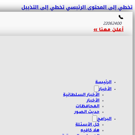
تخطي إلى المحتوى الرئيسي
تخطي إلى التذييل
📞
22062400
أعلن معنا »
الرئيسة
الأخبار
الأخبار السلطانية
الأخبار
المحافظات
حديث الصور
البرامج
كل الأسئلة
هلا كافيه