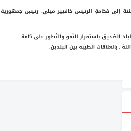
َ تهنئة إلى فخامةِ الرئيس خافيير ميلي، رئيسِ جمهورية
لبلد الصّديق باستمرار النّمو والتّطور على كافة
اللهُ ـ بالعلاقات الطيّبة بين البلدين.