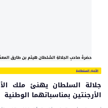
حضرةُ صاحبِ الجلالةِ السُّلطان هيثم بن طارق المعظّ
الأخبار السلطانية
جلالة السلطان يهنئ ملك الأ
الأرجنتين بمناسباتهما الوطنية