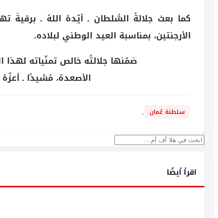
كما بعث جلالةُ السُّلطان ـ أيّدهُ اللهُ ـ برقية
الأرجنتين، بمناسبة العيد الوطني لبلاده.
ضمّنها جلالتُه خالص تمنّياته لهذا ا
الأصعدة، مُشيدًا ـ أعزّهُ 
سلطنة عُمان
,
بحث
اقرأ أيضًا