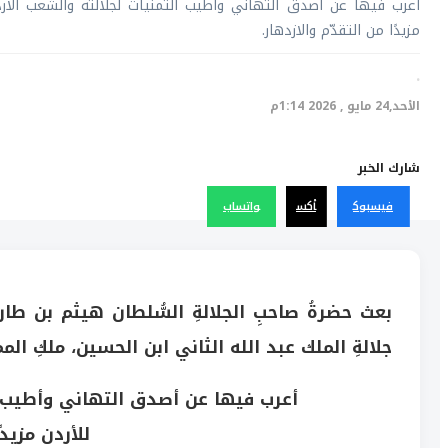
أعرب فيها عن أصدق التهاني وأطيب التمنّيات لجلالته والشعب الأردن
مزيدًا من التقدّم والازدهار.
·
الأحد,24 مايو , 2026 1:14م
شارك الخبر
فيسبوك
أكس
واتساب
بعث حضرةُ صاحبِ الجلالةِ السُّلطان هيثم بن طارق
جلالةِ الملك عبد الله الثاني ابن الحسين، ملكِ ال
أعرب فيها عن أصدق التهاني وأطيب الت
للأردن مزيدً