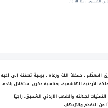
ي الشقيق، راجيًا للأردن
 المعظّم ـ حفظهُ اللهُ ورعاهُ ـ برقيةَ تهنئة إلى أخيه
مملكة الأردنية الهاشمية، بمناسبة ذكرى استقلال بلاده.
منّيات لجلالته والشعب الأردني الشقيق، راجيًا
ا من التقدّم والازدهار.