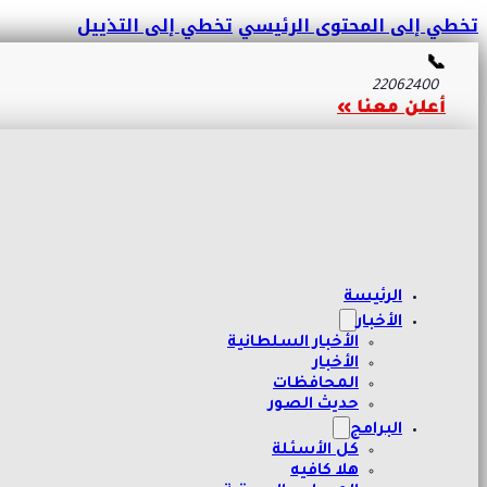
تخطي إلى المحتوى الرئيسي
تخطي إلى التذييل
📞
22062400
أعلن معنا »
الرئيسة
الأخبار
الأخبار السلطانية
الأخبار
المحافظات
حديث الصور
البرامج
كل الأسئلة
هلا كافيه