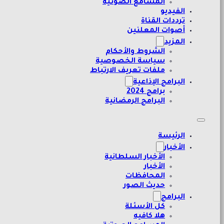
المسامع الصوتية
الفيديو
ترددات القناة
أصوات المعلنين
المزيد
الشروط والأحكام
سياسة الخصوصية
ملفات تعريف الارتباط
البرامج الإذاعية
برامج 2024
البرامج الرمضانية
الرئيسة
الأخبار
الأخبار السلطانية
الأخبار
المحافظات
حديث الصور
البرامج
كل الأسئلة
هلا كافيه