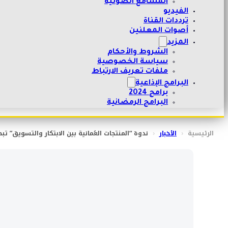
المسامع الصوتية
الفيديو
ترددات القناة
أصوات المعلنين
المزيد
الشروط والأحكام
سياسة الخصوصية
ملفات تعريف الارتباط
البرامج الإذاعية
برامج 2024
البرامج الرمضانية
الرئيسية
‹
الأخبار
‹
ندوة “المنتجات العُمانية بين الابتكار والتسويق” تبح