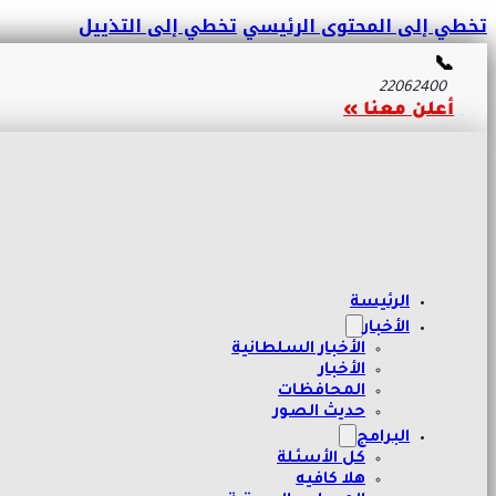
تخطي إلى المحتوى الرئيسي
تخطي إلى التذييل
📞
22062400
أعلن معنا »
الرئيسة
الأخبار
الأخبار السلطانية
الأخبار
المحافظات
حديث الصور
البرامج
كل الأسئلة
هلا كافيه