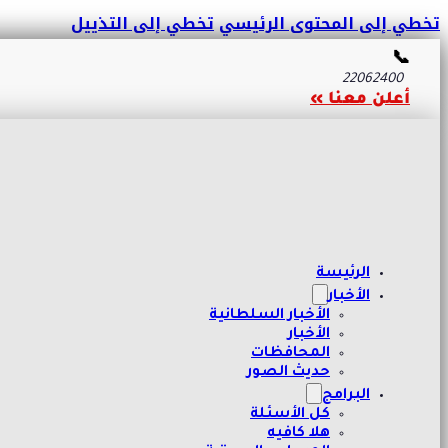
تخطي إلى المحتوى الرئيسي
تخطي إلى التذييل
📞
22062400
أعلن معنا »
الرئيسة
الأخبار
الأخبار السلطانية
الأخبار
المحافظات
حديث الصور
البرامج
كل الأسئلة
هلا كافيه