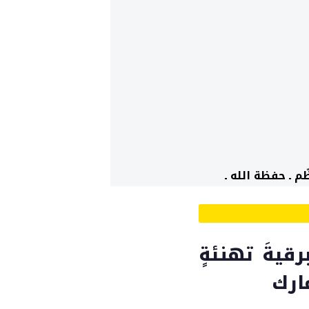
م ـ حفظة الله ـ
رقيةَ تهنئةٍ
ارك