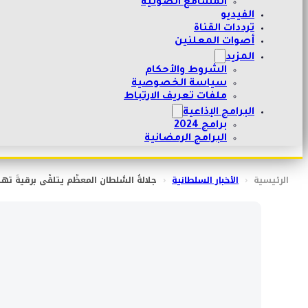
المسامع الصوتية
الفيديو
ترددات القناة
أصوات المعلنين
المزيد
الشروط والأحكام
سياسة الخصوصية
ملفات تعريف الارتباط
البرامج الإذاعية
برامج 2024
البرامج الرمضانية
الرئيسية
‹
الأخبار السلطانية
‹
جلالةُ السُّلطان المعظّم يتلقّى برقيةَ 