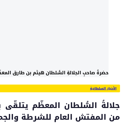
حضرةُ صاحبِ الجلالةِ السُّلطان هيثم بن طارق المعظّ
الأخبار السلطانية
جلالةُ السُّلطان المعظّم يتلقّى ب
من المفتش العام للشرطة والجم