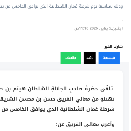
وذلك بمناسبة يوم شرطة عُمان السُّلطانية الذي يوافق الخامس من ينا
·
الإثنين,5 يناير , 2026 11:16ص
شارك الخبر
فيسبوك
أكس
واتساب
تلقّى حضرةُ صاحبِ الجلالةِ السُّلطان هيثم بن طار
تهنئةٍ من معالي الفريق حسن بن محسن الشريقي
شرطة عُمان السُّلطانية الذي يوافق الخامس من ي
وأعرب معالي الفريق عن: