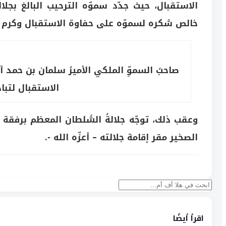
الاستقبال، حيث جدّد سموّه الترحيب البالغ بجلال
خالص شكره لسموّه على حفاوة الاستقبال وكرم ا
صاحبُ السموِّ الملكي الأميرُ سلمان بن حمد
الاستقبال لتبا
وعقب ذلك، توجّه جلالةُ السُّلطان المعظم برفقة 
الصخير مقر إقامة جلالته – أعزّه الله -.
بحث
اقرأ أيضًا