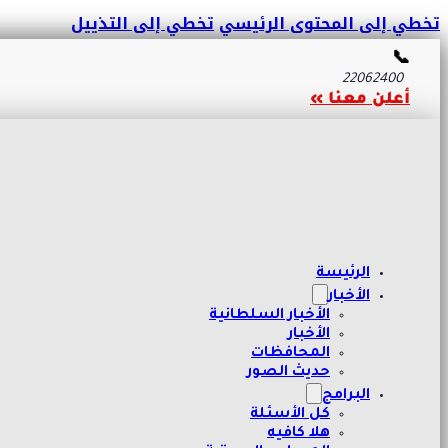
تخطي إلى المحتوى الرئيسي
تخطي إلى التذييل
📞
22062400
أعلن معنا »
الرئيسة
الأخبار
الأخبار السلطانية
الأخبار
المحافظات
حديث الصور
البرامج
كل الأسئلة
هلا كافيه