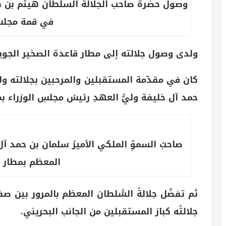
وصول حضرة صاحب الجلالة السلطان هيثم بن ط
في قمة مجلس 
ولدى وصول جلالته إلى مطار قاعدة الصخير الجوية
كان في مقدّمة المستقبلين والمرحبين بجلالته وال
حمد آل خليفة وليُّ العهدِ رئيسُ مجلسِ الوزراء ب
صاحبُ السموِّ الملكي الأميرُ سلمان بن حمد
المعظم بمطار ق
ثم تفضّل جلالةُ السُّلطان المعظم بالمرور بين
جلالتُه كبارَ المستقبلين من الجانب البحريني.