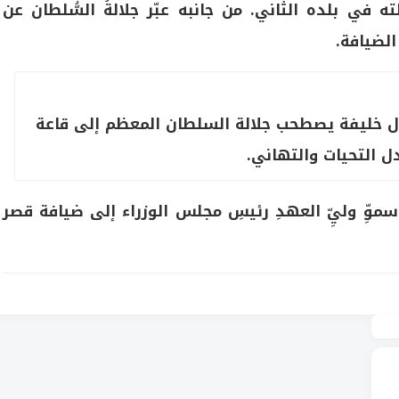
ته في بلده الثاني. من جانبه عبّر جلالةُ السُّلطان عن
لضيافة.
 آل خليفة يصطحب جلالة السلطان المعظم إلى قاعة
دل التحيات والتهاني.
سموِّ وليِّ العهدِ رئيسِ مجلس الوزراء إلى ضيافة قصر