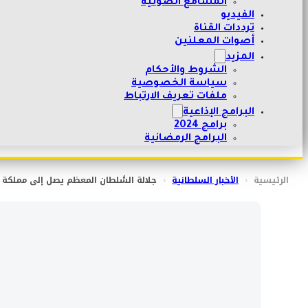
المسامع الصوتية
الفيديو
ترددات القناة
أصوات المعلنين
المزيد
الشروط والأحكام
سياسة الخصوصية
ملفات تعريف الارتباط
البرامج الإذاعية
برامج 2024
البرامج الرمضانية
الرئيسية
‹
الأخبار السلطانية
‹
جلالة السُّلطان المعظم يصل إلى مملكة ا