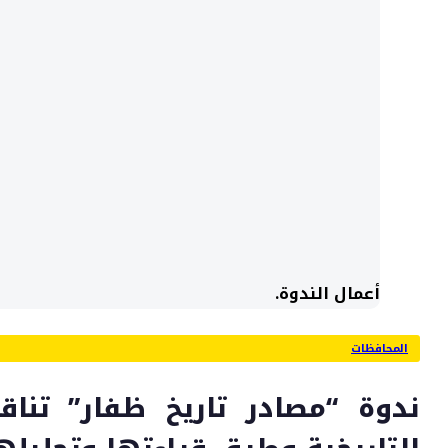
أعمال الندوة.
المحافظات
ندوة “مصادر تاريخ ظفار” تنا