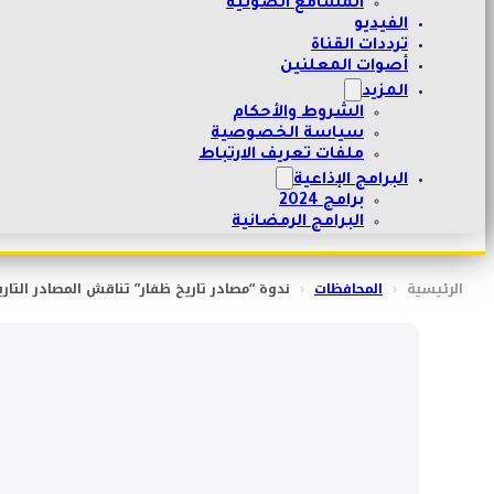
المسامع الصوتية
الفيديو
ترددات القناة
أصوات المعلنين
المزيد
الشروط والأحكام
سياسة الخصوصية
ملفات تعريف الارتباط
البرامج الإذاعية
برامج 2024
البرامج الرمضانية
الرئيسية
‹
المحافظات
‹
ندوة “مصادر تاريخ ظفار” تناقش المصادر التار