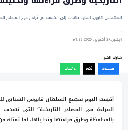
التاريخية وطرق قراءتها وتحليله
المهندس هارون: الندوة تهدف إلى الكشف عن ثراء وتنوع المصادر الم
·
الإثنين,27 أكتوبر , 2025 1:23م
شارك الخبر
فيسبوك
أكس
واتساب
أقيمت اليوم بمجمع السلطان قابوس الشبابي للثقا
القراءة في المصادر التاريخية” التي تهدف إ
بالمحافظة وطرق قراءتها وتحليلها، لما تمثله من