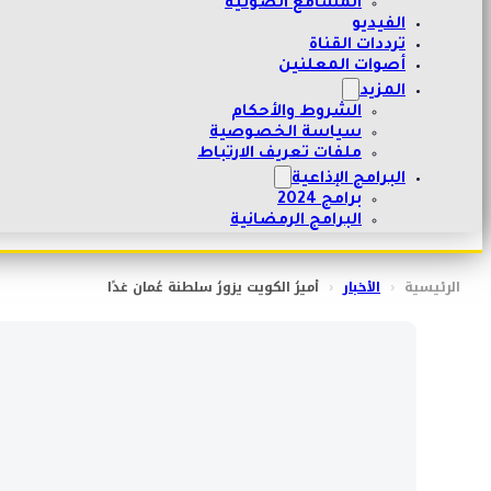
المسامع الصوتية
الفيديو
ترددات القناة
أصوات المعلنين
المزيد
الشروط والأحكام
سياسة الخصوصية
ملفات تعريف الارتباط
البرامج الإذاعية
برامج 2024
البرامج الرمضانية
الرئيسية
‹
الأخبار
‹
أميرُ الكويت يزورُ سلطنة عُمان غدًا