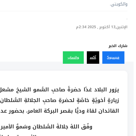
والكويتي.
·
الإثنين,13 أكتوبر , 2025 2:34م
شارك الخبر
فيسبوك
أكس
واتساب
يزور البلاد غدًا حضرةُ صاحبِ السُّمو الشيخ مشعل
زيارةٍ أخويّةٍ خاصّةٍ لحضرةِ صاحبِ الجلالةِ السُّ
القائدان لقاءً وديًّا بقصر البركة العامر، بحضور 
وفّق اللهُ جلالةَ السُّلطان وسُموَّ ال