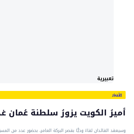
تعبيرية
الأخبار
أميرُ الكويت يزورُ سلطنة عُمان غدً
وسيعقد القائدان لقاءً وديًّا بقصر البركة العامر، بحضور عدد من المسؤ