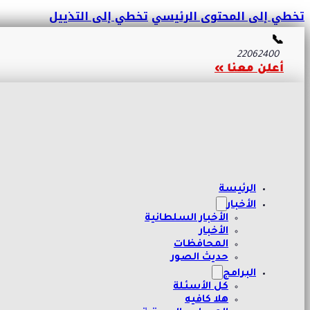
تخطي إلى المحتوى الرئيسي
تخطي إلى التذييل
📞
22062400
أعلن معنا »
الرئيسة
الأخبار
الأخبار السلطانية
الأخبار
المحافظات
حديث الصور
البرامج
كل الأسئلة
هلا كافيه