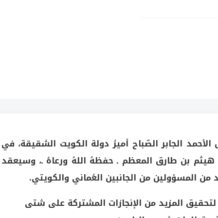
 الأحمد الجابر الصّباح أميرُ دولة الكويت الشقيقة، في
لطان هيثم بن طارق المعظم ـ حفظهُ اللهُ ورعاهُ ـ، وسيعقد
عدد من المسؤولين من الجانبين العُماني والكويتي.
أمير لتحقيق المزيد من الإنجازات المشتركة على شتى