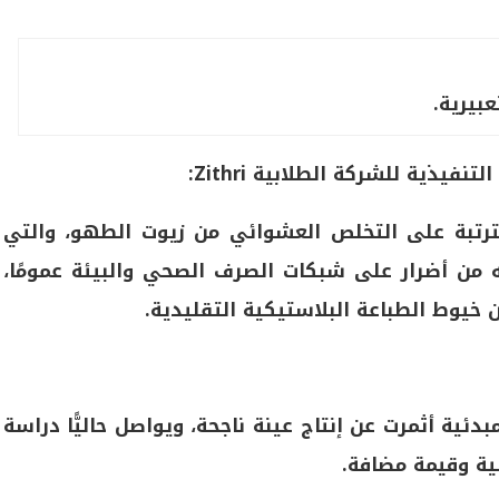
عبيرية.
ذية للشركة الطلابية Zithri:
المترتبة على التخلص العشوائي من زيوت الطهو، والتي
يًّا، وما تسببه من أضرار على شبكات الصرف الصحي والبيئة عمومًا،
خيوط الطباعة البلاستيكية التقليدية.
دئية أثمرت عن إنتاج عينة ناجحة، ويواصل حاليًّا دراسة
ية وقيمة مضافة.