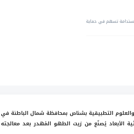
ومستدامة تسهم في حماية
Zit من جامعة التقنية والعلوم التطبيقية بشناص بمحافظة شمال الباطنة في
ط للطباعة ثلاثية الأبعاد يُصنّع من زيت الطهو المُهدر بعد معالجته