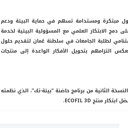
لول مبتكرة ومستدامة تسهم في حماية البيئة ودعم
لى دمج الابتكار العلمي مع المسؤولية البيئية لخدمة
لمتنامي لطلبة الجامعات في سلطنة عُمان لتقديم حلول
يعكس التزامهم بتحويل الأفكار الواعدة إلى منتجات
ركز الثاني في النسخة الثانية من برنامج حاضنة “بيئة-تك”، الذي نظمته
ر منتج ECOFIL 3D.