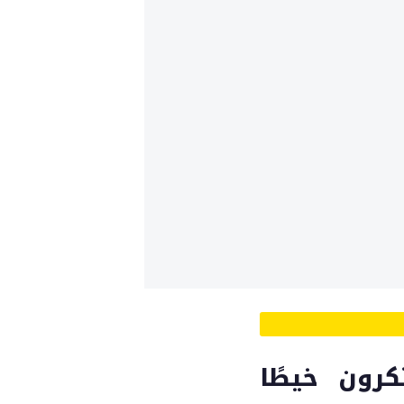
رون خيطًا