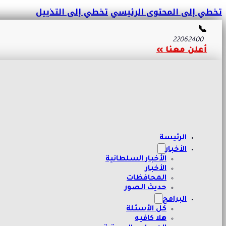
تخطي إلى المحتوى الرئيسي
تخطي إلى التذييل
📞
22062400
أعلن معنا »
الرئيسة
الأخبار
الأخبار السلطانية
الأخبار
المحافظات
حديث الصور
البرامج
كل الأسئلة
هلا كافيه