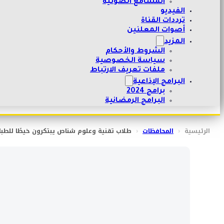
المسامع الصوتية
الفيديو
ترددات القناة
أصوات المعلنين
المزيد
الشروط والأحكام
سياسة الخصوصية
ملفات تعريف الارتباط
البرامج الإذاعية
برامج 2024
البرامج الرمضانية
الرئيسية
‹
المحافظات
‹
طلاب تقنية وعلوم شناص يبتكرون خيطًا للطباعة