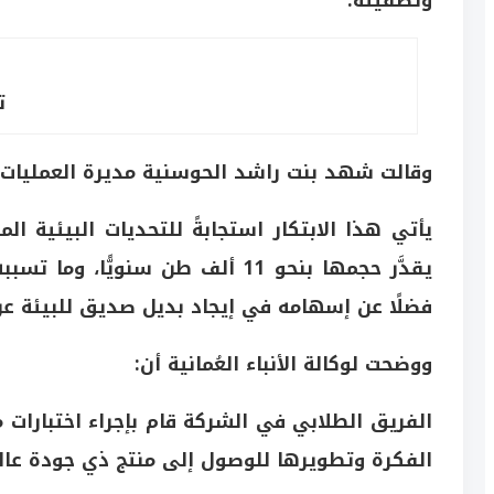
وتصفيته.
ت
وقالت شهد بنت راشد الحوسنية مديرة العمليات التنفي
يأتي هذا الابتكار استجابةً للتحديات البيئية 
يقدَّر حجمها بنحو 11 ألف طن سنو
فضلًا عن إسهامه في إيجاد بديل صديق للبيئة عن 
ووضحت لوكالة الأنباء العُمانية أن:
الفريق الطلابي في الشركة قام بإجراء اختبارات مب
الفكرة وتطويرها للوصول إلى منتج ذي جودة عال