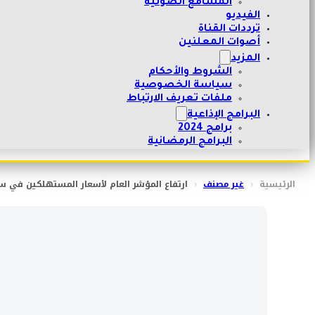
المسامع الصوتية
الفيديو
ترددات القناة
أصوات المعلنين
المزيد
الشروط والأحكام
سياسة الخصوصية
ملفات تعريف الارتباط
البرامج الإذاعية
برامج 2024
البرامج الرمضانية
الرئيسية
‹
غير مصنف
‹
ارتفاع المؤشر العام لأسعار المستهلكين في سلطنة عُم