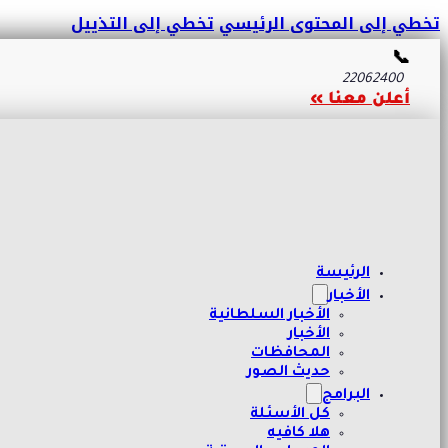
تخطي إلى المحتوى الرئيسي
تخطي إلى التذييل
📞
22062400
أعلن معنا »
الرئيسة
الأخبار
الأخبار السلطانية
الأخبار
المحافظات
حديث الصور
البرامج
كل الأسئلة
هلا كافيه