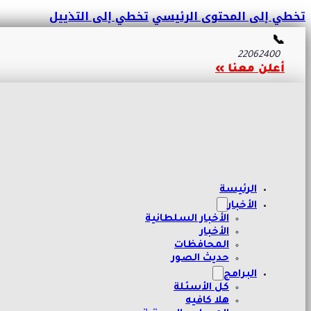
تخطي إلى المحتوى الرئيسي
تخطي إلى التذييل
📞
22062400
أعلن معنا »
الرئيسة
الأخبار
الأخبار السلطانية
الأخبار
المحافظات
حديث الصور
البرامج
كل الأسئلة
هلا كافيه