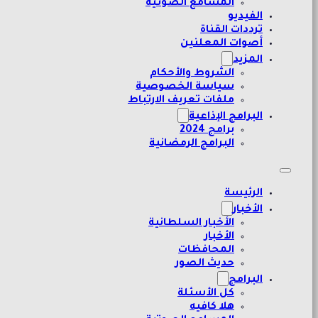
المسامع الصوتية
الفيديو
ترددات القناة
أصوات المعلنين
المزيد
الشروط والأحكام
سياسة الخصوصية
ملفات تعريف الارتباط
البرامج الإذاعية
برامج 2024
البرامج الرمضانية
الرئيسة
الأخبار
الأخبار السلطانية
الأخبار
المحافظات
حديث الصور
البرامج
كل الأسئلة
هلا كافيه