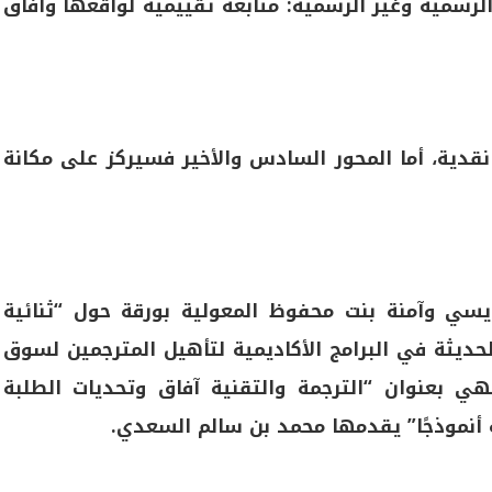
سميّة وغير الرسمية: متابعة تقييميّة لواقعها وآفاق
نقدية، أما المحور السادس والأخير فسيركز على مكانة
سي وآمنة بنت محفوظ المعولية بورقة حول “ثنائية
الحديثة في البرامج الأكاديمية لتأهيل المترجمين لسوق
هي بعنوان “الترجمة والتقنية آفاق وتحديات الطلبة
ية أنموذجًا” يقدمها محمد بن سالم السعدي.