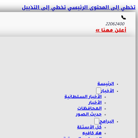
تخطي إلى المحتوى الرئيسي
تخطي إلى التذييل
📞
22062400
أعلن معنا »
الرئيسة
الأخبار
الأخبار السلطانية
الأخبار
المحافظات
حديث الصور
البرامج
كل الأسئلة
هلا كافيه