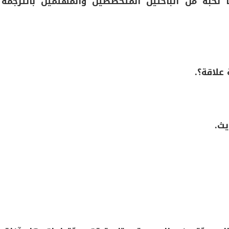
نخبة من الباحثين المتخصصين والمهتمين بالترجمة
 علاقة؟.
يث.