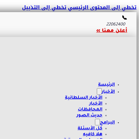
تخطي إلى المحتوى الرئيسي
تخطي إلى التذييل
📞
22062400
أعلن معنا »
الرئيسة
الأخبار
الأخبار السلطانية
الأخبار
المحافظات
حديث الصور
البرامج
كل الأسئلة
هلا كافيه