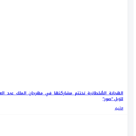
الهجانة السُّلطانية تختتم مشاركتها في مهرجان الملك عبد العز
للإبل “صور”
الأخبار