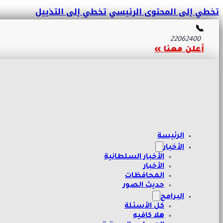
تخطي إلى المحتوى الرئيسي
تخطي إلى التذييل
📞
22062400
أعلن معنا »
الرئيسة
الأخبار
الأخبار السلطانية
الأخبار
المحافظات
حديث الصور
البرامج
كل الأسئلة
هلا كافيه