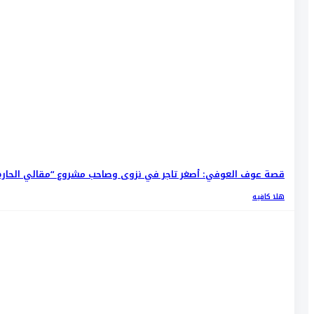
قصة عوف العوفي: أصغر تاجر في نزوى وصاحب مشروع “مقالي الحارة
هلا كافيه