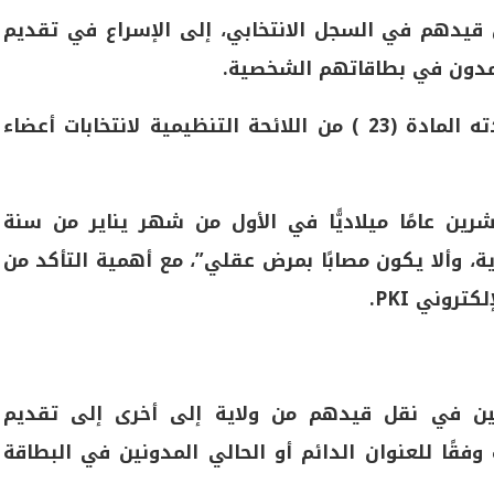
 قيدهم في السجل الانتخابي، إلى الإسراع في تقديم
لمدون في بطاقاتهم الشخصية.
على أن تتوفر فيهم شروط القيد حسب ما حددته المادة (23 ) من اللائحة التنظيمية لانتخابات أعضاء
طلب قد أتم (21) واحدًا وعشرين عامًا ميلاديًّا في الأول من شهر يناير من سنة
ية، وألا يكون مصابًا بمرض عقلي”، مع أهمية التأكد من
روني PKI.
غبين في نقل قيدهم من ولاية إلى أخرى إلى تقديم
 وفقًا للعنوان الدائم أو الحالي المدونين في البطاقة