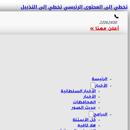
تخطي إلى المحتوى الرئيسي
تخطي إلى التذييل
📞
22062400
أعلن معنا »
الرئيسة
الأخبار
الأخبار السلطانية
الأخبار
المحافظات
حديث الصور
البرامج
كل الأسئلة
هلا كافيه