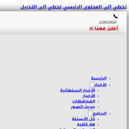
تخطي إلى المحتوى الرئيسي
تخطي إلى التذييل
📞
22062400
أعلن معنا »
الرئيسة
الأخبار
الأخبار السلطانية
الأخبار
المحافظات
حديث الصور
البرامج
كل الأسئلة
هلا كافيه