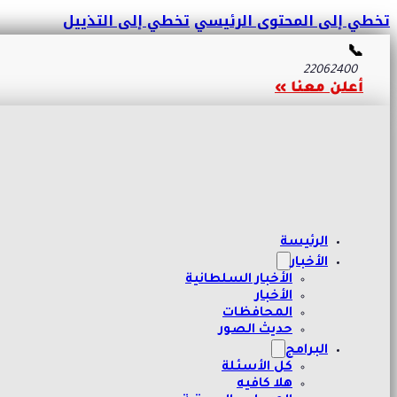
تخطي إلى المحتوى الرئيسي
تخطي إلى التذييل
📞
22062400
أعلن معنا »
الرئيسة
الأخبار
الأخبار السلطانية
الأخبار
المحافظات
حديث الصور
البرامج
كل الأسئلة
هلا كافيه