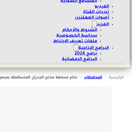
المسامع الصوتية
الفيديو
ترددات القناة
أصوات المعلنين
المزيد
الشروط والأحكام
سياسة الخصوصية
ملفات تعريف الارتباط
البرامج الإذاعية
برامج 2024
البرامج الرمضانية
الرئيسية
‹
المحافظات
‹
ختام مسابقة مختبر الجدران المتساقطة بمجمع