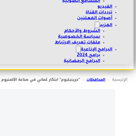
المسامع الصوتية
الفيديو
ترددات القناة
أصوات المعلنين
المزيد
الشروط والأحكام
سياسة الخصوصية
ملفات تعريف الارتباط
البرامج الإذاعية
برامج 2024
البرامج الرمضانية
الرئيسية
‹
المحافظات
‹
“جرينيليوم” ابتكار عُماني في صناعة الألمنيوم ا