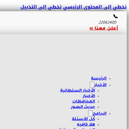
تخطي إلى المحتوى الرئيسي
تخطي إلى التذييل
📞
22062400
أعلن معنا »
الرئيسة
الأخبار
الأخبار السلطانية
الأخبار
المحافظات
حديث الصور
البرامج
كل الأسئلة
هلا كافيه