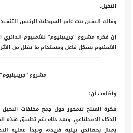
النخيل.
وقالت اليقين بنت عامر السوطية الرئيس التنفيذ
إن فكرة مشروع “جرينيليوم” للألمنيوم الدائري ا
الألمنيوم بشكل فاعل ومستدام ما يقلل من الأثر ا
مشروع “جرينيليوم” ل
وأضافت أن:
فكرة المنتج تتمحور حول جمع مخلفات النخيل و
الذكاء الاصطناعي، وبعد ذلك يتم تطبيق هذه الما
يمتاز بخصائص بيئية فريدة، وتبدأ عملية الت