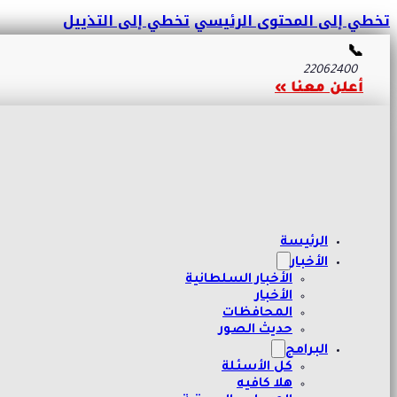
تخطي إلى المحتوى الرئيسي
تخطي إلى التذييل
📞
22062400
أعلن معنا »
الرئيسة
الأخبار
الأخبار السلطانية
الأخبار
المحافظات
حديث الصور
البرامج
كل الأسئلة
هلا كافيه