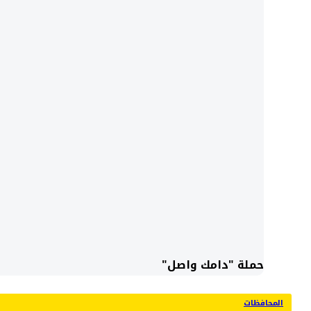
حملة "دامك واصل"
المحافظات