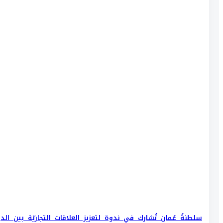
سلطنةُ عُمان تُشارك في ندوة لتعزيز العلاقات التجاريّة بين الد