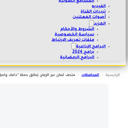
المسامع الصوتية
الفيديو
ترددات القناة
أصوات المعلنين
المزيد
الشروط والأحكام
سياسة الخصوصية
ملفات تعريف الارتباط
البرامج الإذاعية
برامج 2024
البرامج الرمضانية
الرئيسية
‹
المحافظات
‹
متحف عُمان عبر الزمان يُطلق حملة “دامك واصل