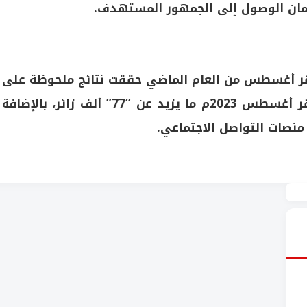
مان الوصول إلى الجمهور المستهدف.
هر أغسطس من العام الماضي حققت نتائج ملحوظة على
مدى فترتها، فقد بلغ عدد زوار المتحف في شهر أغسطس 2023م ما يزيد عن “77” ألف زائر، بالإضافة