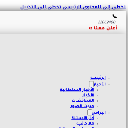
تخطي إلى المحتوى الرئيسي
تخطي إلى التذييل
📞
22062400
أعلن معنا »
الرئيسة
الأخبار
الأخبار السلطانية
الأخبار
المحافظات
حديث الصور
البرامج
كل الأسئلة
هلا كافيه