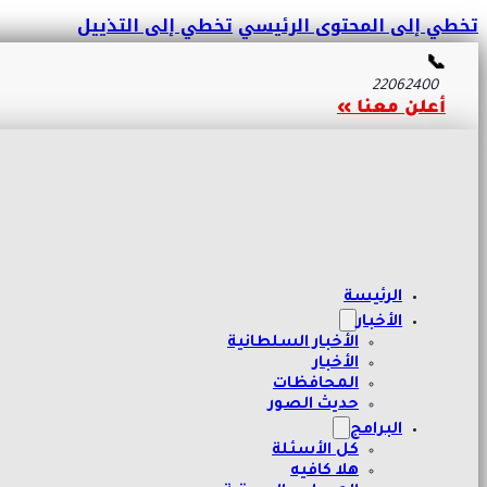
تخطي إلى المحتوى الرئيسي
تخطي إلى التذييل
📞
22062400
أعلن معنا »
الرئيسة
الأخبار
الأخبار السلطانية
الأخبار
المحافظات
حديث الصور
البرامج
كل الأسئلة
هلا كافيه