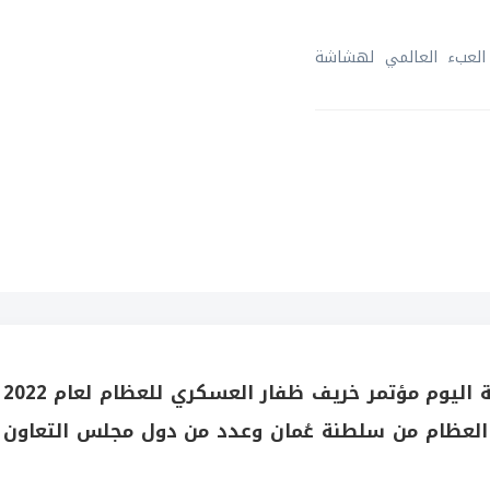
 العبء العالمي لهشاشة
اختتمت الخدمات الطبية لقوات السلطان المسلحة اليوم مؤتمر خريف ظفار العسكري للعظام لعام 2022
تصين في مجال العظام من سلطنة عُمان وعدد من دول مجلس التعاون