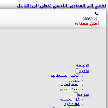
تخطي إلى المحتوى الرئيسي
تخطي إلى التذييل
📞
22062400
أعلن معنا »
الرئيسة
الأخبار
الأخبار السلطانية
الأخبار
المحافظات
حديث الصور
البرامج
كل الأسئلة
هلا كافيه