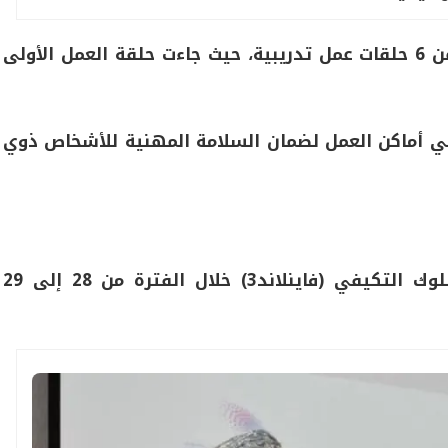
وينفذ هذا البرنامج بداية كل عام تأهيلي ويتضمن 6 حلقات عمل تدريبية، حيث جاءت حلقة العمل الأولى
ي أماكن العمل لضمان السلامة المهنية للأشخاص ذوي
برنامجًا تدريبيًّا حول كيفية تطبيق مقياس السلوك التكيفي (فاينلاند3) خلال الفترة من 28 إلى 29