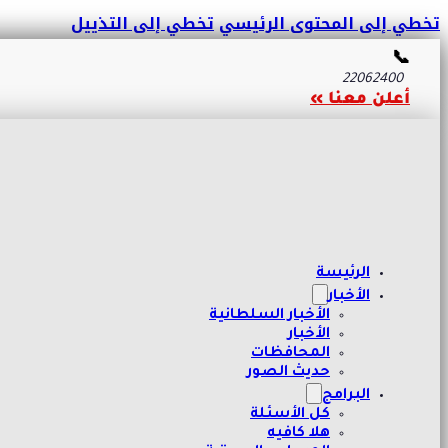
تخطي إلى المحتوى الرئيسي
تخطي إلى التذييل
📞
22062400
أعلن معنا »
الرئيسة
الأخبار
الأخبار السلطانية
الأخبار
المحافظات
حديث الصور
البرامج
كل الأسئلة
هلا كافيه