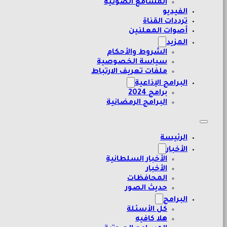
المسامع الصوتية
الفيديو
ترددات القناة
أصوات المعلنين
المزيد
الشروط والأحكام
سياسة الخصوصية
ملفات تعريف الارتباط
البرامج الإذاعية
برامج 2024
البرامج الرمضانية
الرئيسة
الأخبار
الأخبار السلطانية
الأخبار
المحافظات
حديث الصور
البرامج
كل الأسئلة
هلا كافيه