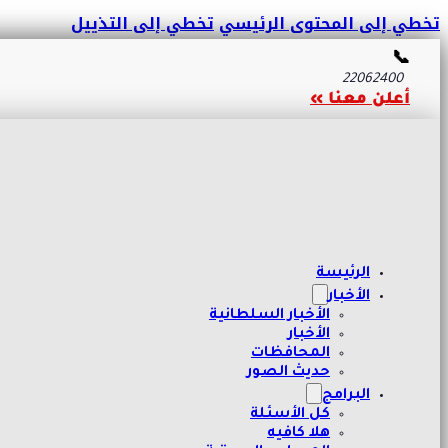
تخطي إلى المحتوى الرئيسي
تخطي إلى التذييل
📞
22062400
أعلن معنا »
الرئيسة
الأخبار
الأخبار السلطانية
الأخبار
المحافظات
حديث الصور
البرامج
كل الأسئلة
هلا كافيه