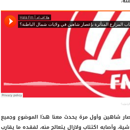
ته:
باطنة؟
صار شاهين وأول مرة يحدث معنا هذا الموضوع وجميع
ما يقارب 120 رأس من الماشية، وأصابه اكتئاب ولازال يتعالج منه، لفقده ما يقارب