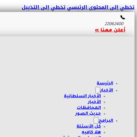
تخطي إلى المحتوى الرئيسي
تخطي إلى التذييل
📞
22062400
أعلن معنا »
الرئيسة
الأخبار
الأخبار السلطانية
الأخبار
المحافظات
حديث الصور
البرامج
كل الأسئلة
هلا كافيه