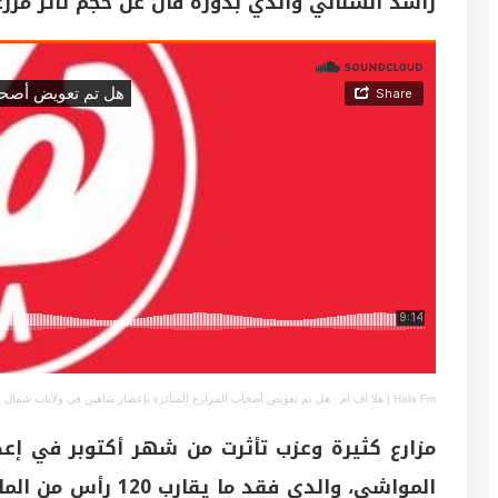
راشد السناني والذي بدوره قال عن حجم تأثر مزرع
Hala Fm | هلا اف ام
·
هل تم تعويض أصحاب المزارع المتأثرة بإعصار شاهين في ولايات شمال ال
مزارع كثيرة وعزب تأثرت من شهر أكتوبر في إع
المواشي، والدي فقد 