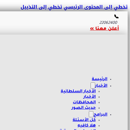
تخطي إلى المحتوى الرئيسي
تخطي إلى التذييل
📞
22062400
أعلن معنا »
الرئيسة
الأخبار
الأخبار السلطانية
الأخبار
المحافظات
حديث الصور
البرامج
كل الأسئلة
هلا كافيه