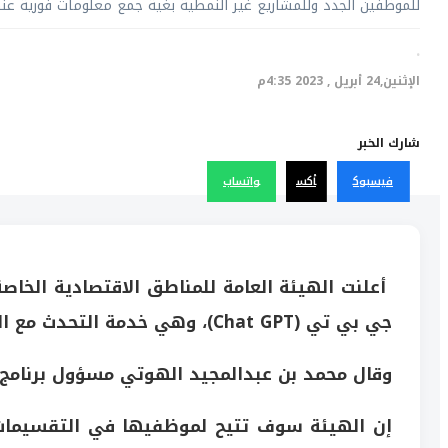
للموظفين الجدد وللمشاريع غير النمطية بغية جمع معلومات فورية عنه
·
الإثنين,24 أبريل , 2023 4:35م
شارك الخبر
فيسبوك
أكس
واتساب
أعلنت الهيئة العامة للمناطق الاقتصادية الخاص
جي بي تي (Chat GPT)، وهي خدمة التحدث مع الروبوتات الذكية.
وقال محمد بن عبدالمجيد الهوتي مسؤول برنامج ا
إن الهيئة سوف تتيح لموظفيها في التقسيمات 