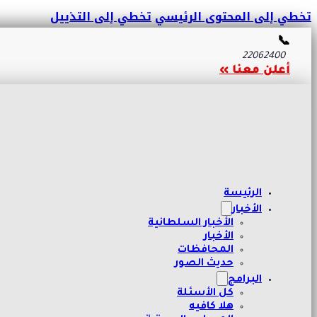
تخطي إلى المحتوى الرئيسي
تخطي إلى التذييل
📞
22062400
أعلن معنا »
الرئيسة
الأخبار
الأخبار السلطانية
الأخبار
المحافظات
حديث الصور
البرامج
كل الأسئلة
هلا كافيه