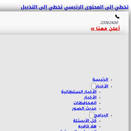
تخطي إلى المحتوى الرئيسي
تخطي إلى التذييل
📞
22062400
أعلن معنا »
الرئيسة
الأخبار
الأخبار السلطانية
الأخبار
المحافظات
حديث الصور
البرامج
كل الأسئلة
هلا كافيه