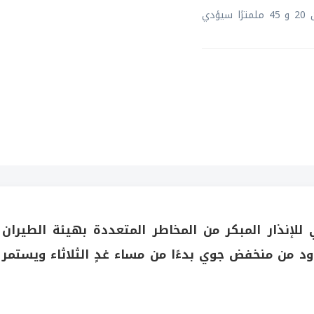
ذكر المركز أنّ هطول أمطار غزيرة يومي الأربعاء والخميس تتراوح بين 20 و 45 ملمترًا سيؤدي
لإنذار المبكر من المخاطر المتعددة بهيئة الطيران
ود من منخفض جوي بدءًا من مساء غدٍ الثلاثاء ويستمر