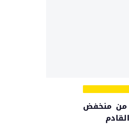
د من منخفض
القادم