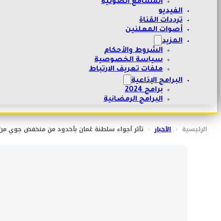
المسامع الصوتية
الفيديو
ترددات القناة
أصوات المعلنين
المزيد
الشروط والأحكام
سياسة الخصوصية
ملفات تعريف الارتباط
البرامج الإذاعية
برامج 2024
البرامج الرمضانية
الرئيسية
‹
الأخبار
‹
تأثر أجواء سلطنة عُمان بأخدود من منخفض جوي من غ