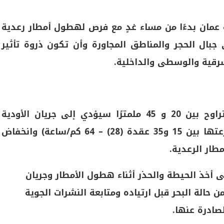
مان بدءًا من مساء غدٍ مع فرص لهطول أمطار رعدية
جبال الحجر والمناطق المجاورة وأن تكون ذروة تأثير
رقية والوسطى والداخلية.
هطول أمطار غزيرة يومي الأربعاء والخميس تتراوح بين 20 و 45 ملمترًا سيؤدي إلى جريان الأودية
والشعاب، وهبوب رياح هابطة نشطة تتراوح سرعتها بين 15 و35 عقدة (28) – 64 كم/ساعة) وانخفاض
طار الرعدية.
 أخذ الحيطة والحذر أثناء هطول الأمطار وجريان
من حالة البحر قبل ارتياده ومتابعة النشرات الجوية
صادرة عنها.