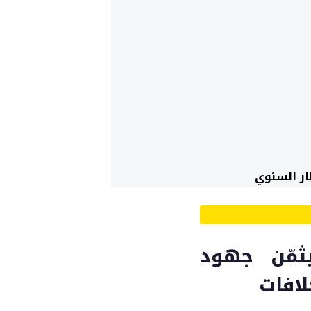
ار السنوي
يثمّن جهود
لافات