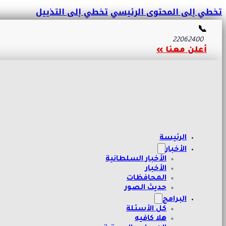
تخطي إلى المحتوى الرئيسي
تخطي إلى التذييل
📞
22062400
أعلن معنا »
الرئيسة
الأخبار
الأخبار السلطانية
الأخبار
المحافظات
حديث الصور
البرامج
كل الأسئلة
هلا كافيه