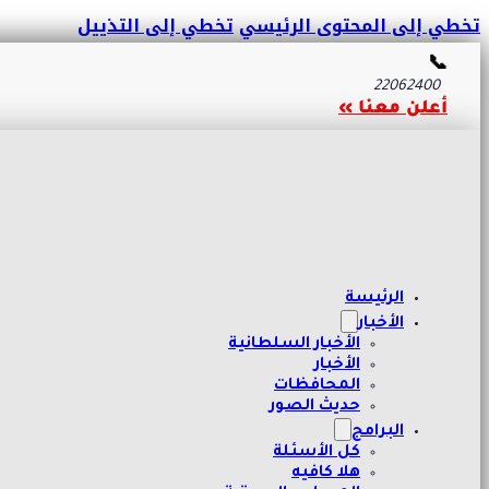
تخطي إلى المحتوى الرئيسي
تخطي إلى التذييل
📞
22062400
أعلن معنا »
الرئيسة
الأخبار
الأخبار السلطانية
الأخبار
المحافظات
حديث الصور
البرامج
كل الأسئلة
هلا كافيه