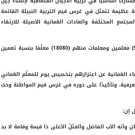
اركا أساسيًّا في تربية الأجيال المتعاقبة لإنشاء جيل
ة عظيمة تتمثل في غرس قيم التربية النبيلة القائمة
مع المختلفة والعادات العُمانية الأصيلة للارتقاء
وبلغ إجمالي عدد المعلمين العُمانيين بلغ (58704) معلمين ومعلمات منهم (18080) معلّمًا بنسبة تعمين
نباء العُمانية عن اعتزازهم بتخصيص يوم للمعلّم العُماني
معرفية، وتأكيدًا على دوره في غرس قيم المواطنة وحبّ
 إن:
أنه الأب الفاضل والمَثلُ الأعلى ذا قيمة وقامة لا بد