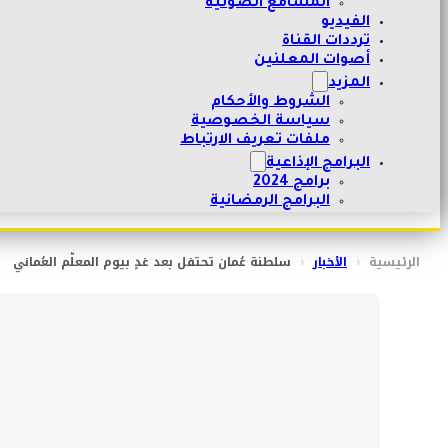
المسامع الصوتية
الفيديو
ترددات القناة
أصوات المعلنين
المزيد
الشروط والأحكام
سياسة الخصوصية
ملفات تعريف الارتباط
البرامج الإذاعية
برامج 2024
البرامج الرمضانية
الرئيسية
‹
الأخبار
‹
سلطنة عُمان تحتفل بعد غدٍ بيوم المعلّم العُماني