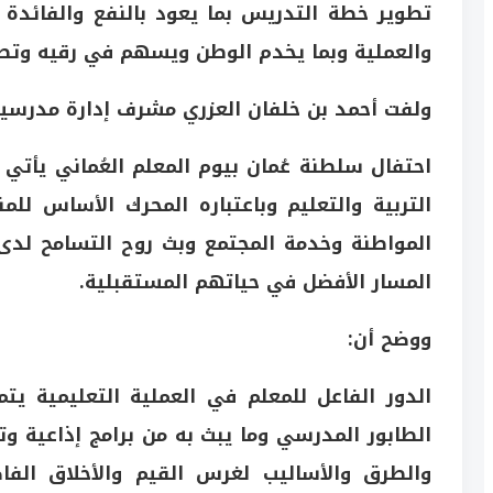
تطوير خطة التدريس بما يعود بالنفع والفائدة 
والعملية وبما يخدم الوطن ويسهم في رقيه وتط
ولفت أحمد بن خلفان العزري مشرف إدارة مدرسي
احتفال سلطنة عُمان بيوم المعلم العُماني يأتي ت
التربية والتعليم وباعتباره المحرك الأساس لل
المواطنة وخدمة المجتمع وبث روح التسامح لدى
المسار الأفضل في حياتهم المستقبلية.
ووضح أن:
الدور الفاعل للمعلم في العملية التعليمية يتم
الطابور المدرسي وما يبث به من برامج إذاعية وت
والطرق والأساليب لغرس القيم والأخلاق الف