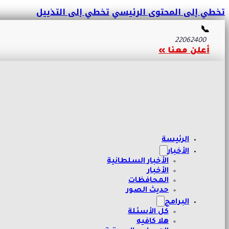
تخطي إلى المحتوى الرئيسي
تخطي إلى التذييل
📞
22062400
أعلن معنا »
الرئيسة
الأخبار
الأخبار السلطانية
الأخبار
المحافظات
حديث الصور
البرامج
كل الأسئلة
هلا كافيه